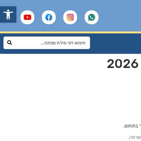
פתח
 בתחום.
השראה.