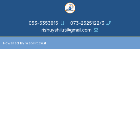
053-5353815
073-2525122/3
rishuyshilut@gmail.com
Powered by WebHit.co.il