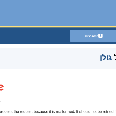
התחברות
ל
גולן