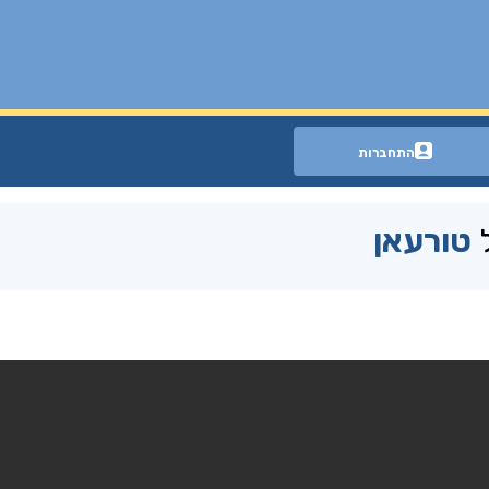
התחברות
ל
טורעאן