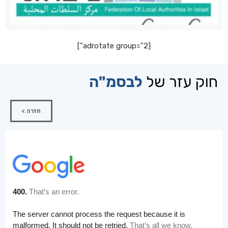
[adrotate group="2"]
חוק עזר של
לבסמ"ה
חזרה >