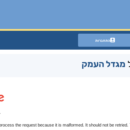
התחברות
ל
מגדל העמק