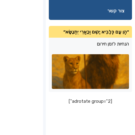
צור קשר
״הֶן עָם כְּלָבִיא יָקוּם וְכַאֲרִי יִתְנַשָּׂא״
הנחיות לזמן חירום
[adrotate group="2"]